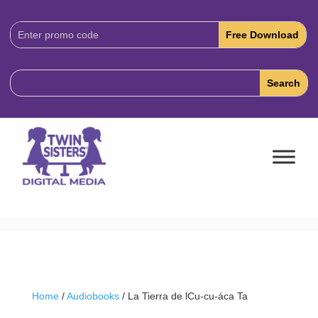
Download
Code:
Home
/
Audiobooks
/ La Tierra de lCu-cu-áca Ta