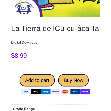
La Tierra de lCu-cu-áca Ta
Digital Download
$
8.99
-
Add to cart
Buy Now
Grade Range