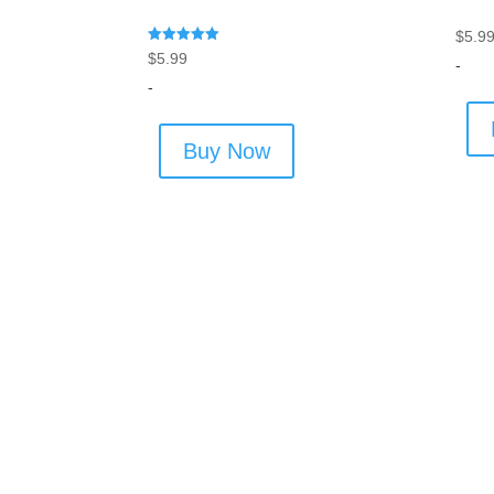
$
5.9
Rated
$
5.99
-
5.00
out of 5
-
Buy Now