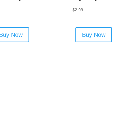
9
$
2.99
-
Buy Now
Buy Now