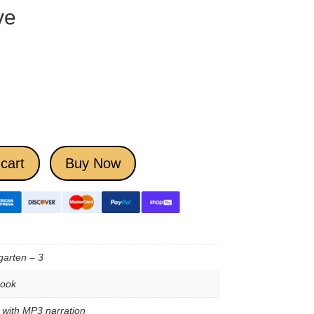
ve
cart
Buy Now
garten – 3
book
e with MP3 narration