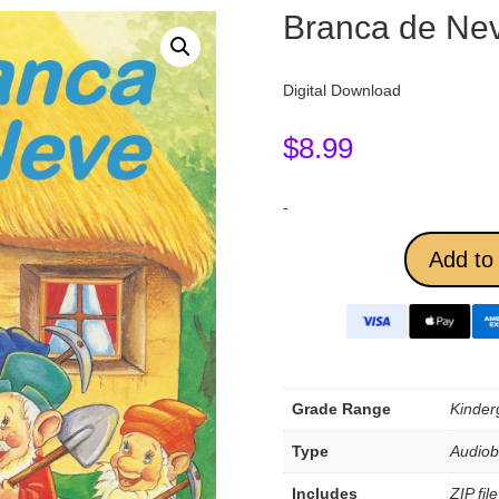
Branca de Ne
Digital Download
$
8.99
-
Add to 
Grade Range
Kinder
Type
Audio
Includes
ZIP fil