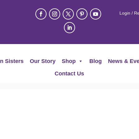
Login / Re
n Sisters
Our Story
Shop
Blog
News & Eve
Contact Us