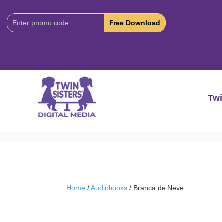
Download
Code:
Twi
Home
/
Audiobooks
/ Branca de Neve