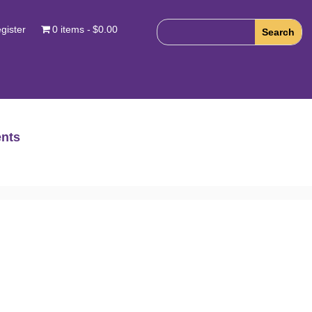
gister
0 items
$0.00
nts