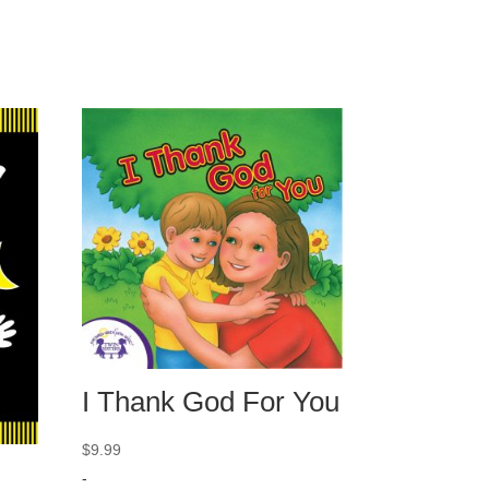
I Thank God For You
$
9.99
-