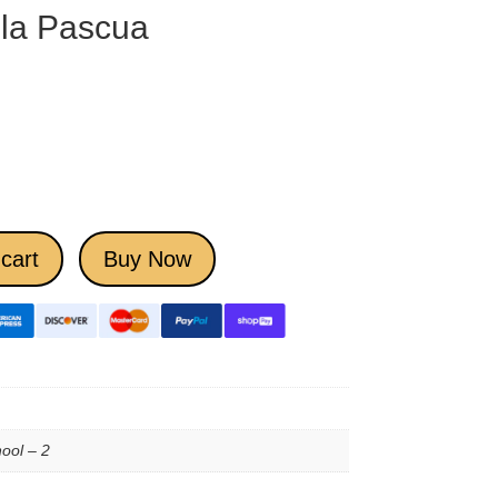
 la Pascua
cart
Buy Now
ool – 2