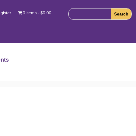
gister
0 items
$0.00
nts