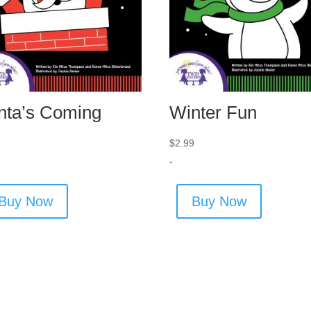
nta’s Coming
Winter Fun
9
$
2.99
-
Buy Now
Buy Now