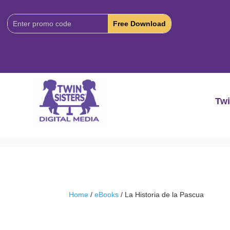
Download
Code:
Twi
Home
/
eBooks
/ La Historia de la Pascua