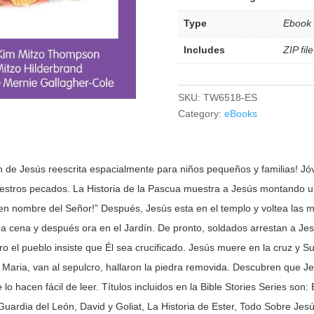
Type
Ebook
Includes
ZIP fi
SKU:
TW6518-ES
Category:
eBooks
ión de Jesús reescrita espacialmente para niños pequeños y familias! J
stros pecados. La Historia de la Pascua muestra a Jesús montando un 
e en nombre del Señor!” Después, Jesús esta en el templo y voltea la
ma cena y después ora en el Jardín. De pronto, soldados arrestan a Jes
pero el pueblo insiste que Él sea crucificado. Jesús muere en la cruz y
aria, van al sepulcro, hallaron la piedra removida. Descubren que Jesú
lo hacen fácil de leer. Títulos incluidos en la Bible Stories Series son:
la Guardia del León, David y Goliat, La Historia de Ester, Todo Sobre J