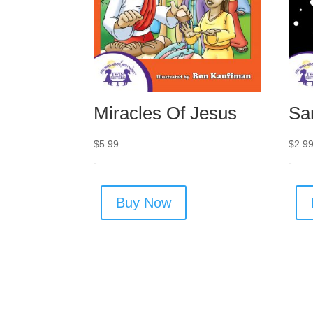
Miracles Of Jesus
Sa
$
5.99
$
2.9
-
-
Buy Now