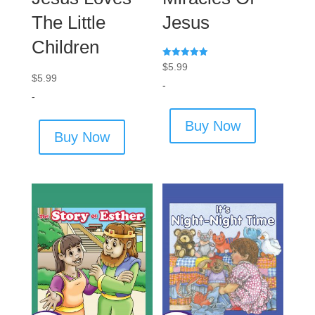
The Little
Jesus
Children
Rated
$
5.99
5.00
$
5.99
out of 5
-
-
Buy Now
Buy Now