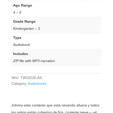
Age Range
4 – 9
Grade Range
Kindergarten – 3
Type
Audiobook
Includes
ZIP file with MP3 narration
SKU:
TW10220-AS
Category:
Audiobooks
Johnny esta contento que está nevando afuera y todos
los patios están cubiertos de fría, crujiente nieve – ¡el