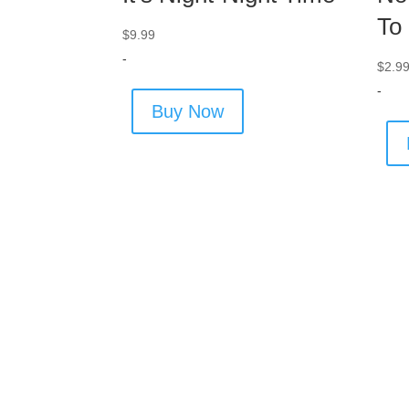
To
$
9.99
-
$
2.9
-
Buy Now