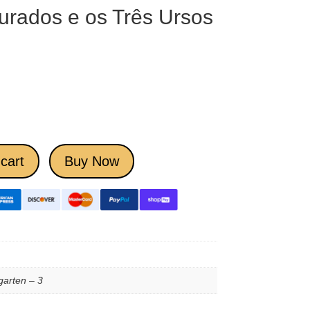
rados e os Três Ursos
cart
Buy Now
garten – 3