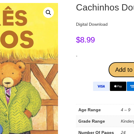
Cachinhos Dou
Digital Download
$
8.99
-
Add to 
Age Range
4 – 9
Grade Range
Kinder
Number Of Pages
24