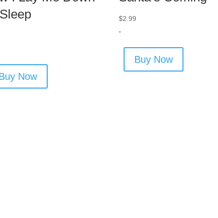
 Sleep
$
2.99
-
9
Buy Now
Buy Now