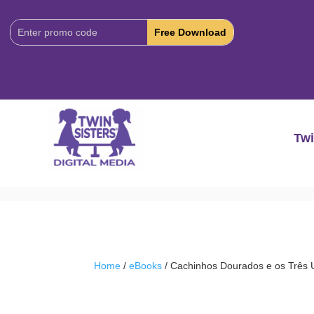
Download
Code:
Twi
Home
/
eBooks
/ Cachinhos Dourados e os Três 