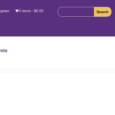
gister
0 items
$0.00
nts