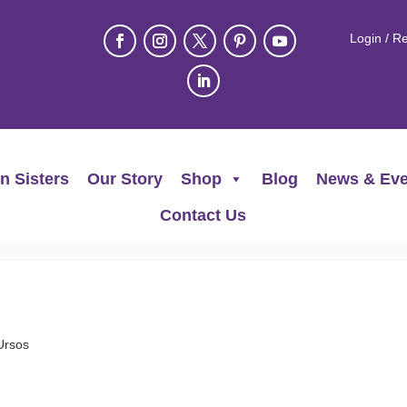
Login / Re
n Sisters
Our Story
Shop
Blog
News & Eve
Contact Us
Ursos