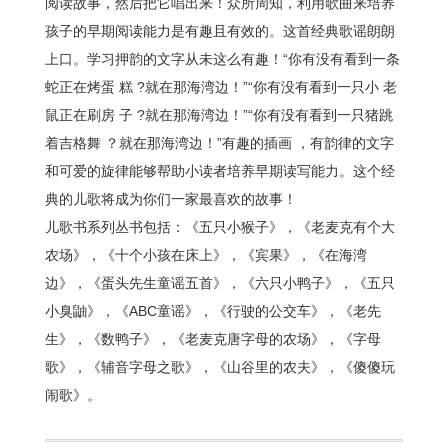
阅读故事，然后把它唱出来！众所周知，利用歌曲来培养
孩子的早期阅读能力是有趣且有效的。这首经典歌谣朗朗
上口。学习押韵的文字从未这么有趣！“你有没有看到一条
蛇正在烤蛋 糕 ?就在那海湾边！”“你有没有看到一只小 老
鼠正在刷房 子 ?就在那海湾边！”“你有没有看到一只猪跳
着吉格舞 ？就在那海湾边！”有趣的插画 ，有韵律的文字
和可爱的旋律能够帮助小读者培养早期读写能力。这个经
典的儿歌将成为你们一家最喜欢的故事！
儿歌书系列丛书包括：《五只小猴子》，《老麦克有个大
农场》，《十个小孩在床上》，《宾果》，《在海湾
边》，《蛋头先生童谣五首》，《六只小鸭子》，《五只
小臭鼬》，《ABC童谣》，《行驶的公交车》，《老先
生》，《数鸭子》，《老麦克唐字母的农场》，《字母
歌》，《辅音字母之歌》，《山谷里的农夫》，《傻傻玩
闹歌》。