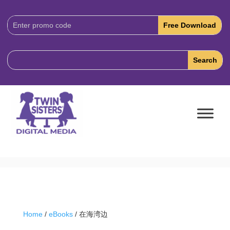
Download
Code:
Home
/
eBooks
/ 在海湾边