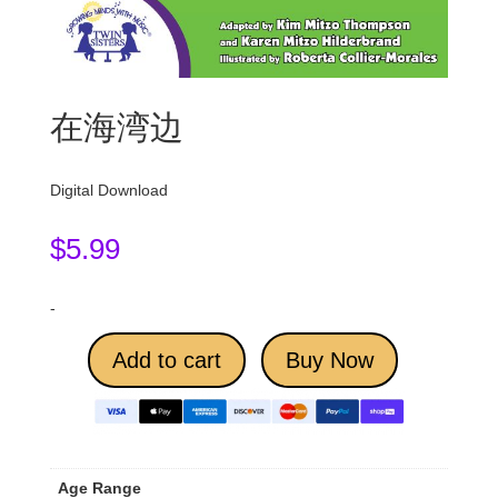
在海湾边
Digital Download
$
5.99
-
Add to cart
Buy Now
Age Range