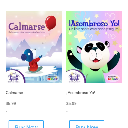
Calmarse
¡Asombroso Yo!
$
5.99
$
5.99
-
-
Buy Now
Buy Now