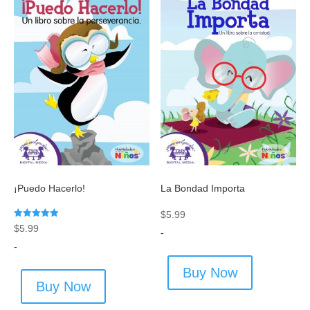
¡Puedo Hacerlo!
La Bondad Importa
$
5.99
Rated
$
5.99
-
5.00
out of 5
-
Buy Now
Buy Now