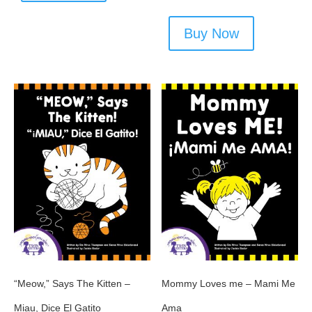
Buy Now
“Meow,” Says The Kitten –
Mommy Loves me – Mami Me
Miau, Dice El Gatito
Ama